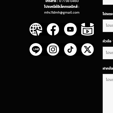
โทรสาร :
0 7738 0460
ไปรษณีย์อิเล็กทรอนิกส์ :
mhc11dmh@gmail.com
โปรดระ
หัวข้อ
ฝากข้