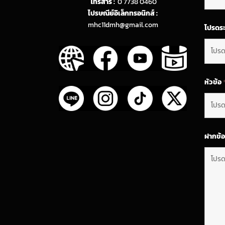
โทรสาร :
0 7738 0460
ไปรษณีย์อิเล็กทรอนิกส์ :
mhc11dmh@gmail.com
โปรดระ
หัวข้อ
ฝากข้