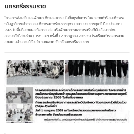
นครศรีธรรมราช
โครงการส่งเสริมและพัฒนาเด็กและเยาวชนในถิ่นทุรกันดาร ในพระราชดำริ สมเด็จพระ
กนิษฐาธิราชเจ้า กรมสมเด็จพระเทพรัตนราชสุดาฯ สยามบรมราชกุมารี ปีงบประมาณ
2569 ในพื้นที่ขยายผล กิจกรรมส่งเสริมพัฒนาการและการสร้างวินัยเชิงบวกโดย
ครอบครัวมีส่วนร่วม (Thai -3P) ครั้งที่ 1 2 กรกฎาคม 2569 ณ โรงเรียนตำรวจตระเวน
ชายแดนบ้านควนมีชัย อำเภอชะอวด จังหวัดนครศรีธรรมราช