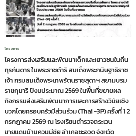
โครงการ
โครงการส่งเสริมและพัฒนาเด็กและเยาวชนในถิ่น
ทุรกันดาร ในพระราชดำริ สมเด็จพระกนิษฐาธิราช
เจ้า กรมสมเด็จพระเทพรัตนราชสุดาฯ สยามบรม
ราชกุมารี ปีงบประมาณ 2569 ในพื้นที่ขยายผล
กิจกรรมส่งเสริมพัฒนาการและการสร้างวินัยเชิง
บวกโดยครอบครัวมีส่วนร่วม (Thai -3P) ครั้งที่ 1 2
กรกฎาคม 2569 ณ โรงเรียนตำรวจตระเวน
ชายแดนบ้านควนมีชัย อำเภอชะอวด จังหวัด