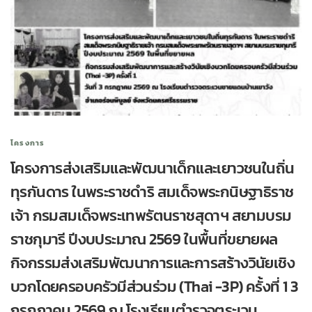
โครงการ
โครงการส่งเสริมและพัฒนาเด็กและเยาวชนในถิ่น
ทุรกันดาร ในพระราชดำริ สมเด็จพระกนิษฐาธิราช
เจ้า กรมสมเด็จพระเทพรัตนราชสุดาฯ สยามบรม
ราชกุมารี ปีงบประมาณ 2569 ในพื้นที่ขยายผล
กิจกรรมส่งเสริมพัฒนาการและการสร้างวินัยเชิง
บวกโดยครอบครัวมีส่วนร่วม (Thai -3P) ครั้งที่ 1 3
กรกฎาคม 2569 ณ โรงเรียนตำรวจตระเวน