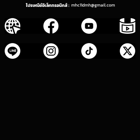
ไปรษณีย์อิเล็กทรอนิกส์ :
mhc11dmh@gmail.com