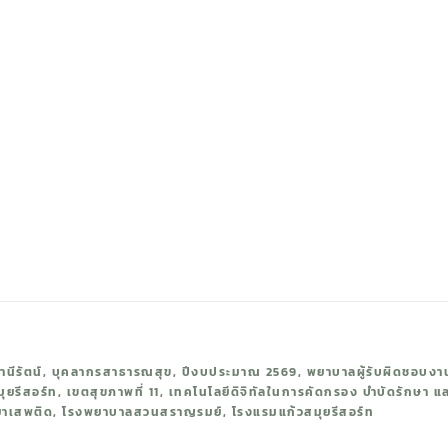
านีรัตน์
,
บุคลากรสาธารณสุข
,
ปีงบประมาณ 2569
,
พยาบาลผู้รับผิดชอบงา
ุยรีสอร์ท
,
เขตสุขภาพที่ 11
,
เทคโนโลยีดิจิทัลในการคัดกรอง บำบัดรักษา แล
ยาเสพติด
,
โรงพยาบาลสวนสราญรมย์
,
โรงแรมแก้วสมุยรีสอร์ท