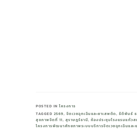
POSTED IN
โครงการ
TAGGED
2569
,
จิตเวชฉุกเฉินและยาเสพติด
,
ธิติพันธ์ ธ
สุขภาพจิตที่ 11
,
สุราษฎร์ธานี
,
ห้องประชุมโรงแรมแก้วสม
โครงการพัฒนาศักยภาพระบบบริการจิตเวชฉุกเฉินและ