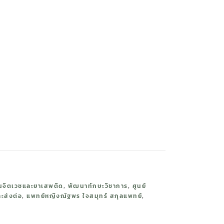
นจิตเวชและยาเสพติด
,
พัฒนาทักษะวิชาการ
,
ศูนย์
ะส่งต่อ
,
แพทย์หญิงณัฐพร ใจสมุทร์ สกุลแพทย์
,