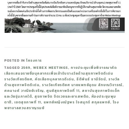
POSTED IN
โครงการ
TAGGED
2569
,
WEBEX MEETINGS
,
การประชุมเพื่อพิจารณาคัด
เลือกเสนอรายชื่อบุคลากรเพื่อเข้ารับรางวัลด้านสุขภาพจิตดีเด่น
รางวัลเกียรติยศ
,
คัดเลือกบุคลากรดีเด่น
,
ธิติพันธ์ ธานีรัตน์
,
รางวัล
ด้านสุขภาพจิตดีเด่น
,
รางวัลเกียรติยศ นายแพทย์อุดม ลักษณวิจารณ์
,
ศคนางค์ วาณิชย์เจริญ
,
ศูนย์สุขภาพจิตที่ 11
,
สถาบันสุขภาพจิตเด็ก
และวัยรุ่นภาคใต้
,
สุขภาพจิต จิตเวชและยาเสพติด
,
ห้องประชุมพุม
ตาปี
,
เขตสุขภาพที่ 11
,
แพทย์หญิงณัฐพร ใจสมุทร์ สกุลแพทย์
,
โรง
พยาบาลสวนสราญรมย์