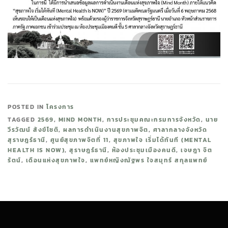
POSTED IN
โครงการ
TAGGED
2569
,
MIND MONTH
,
การประชุมคณะกรมการจังหวัด
,
นาย
วีรวัฒน์ สังข์โชติ
,
ผลการดำเนินงานสุขภาพจิต
,
ศาลากลางจังหวัด
สุราษฎร์ธานี
,
ศูนย์สุขภาพจิตที่ 11
,
สุขภาพใจ เริ่มได้ทันที (MENTAL
HEALTH IS NOW)
,
สุราษฎร์ธานี
,
ห้องประชุมเมืองคนดี
,
เจษฎา จิต
รัตน์
,
เดือนแห่งสุขภาพใจ
,
แพทย์หญิงณัฐพร ใจสมุทร์ สกุลแพทย์