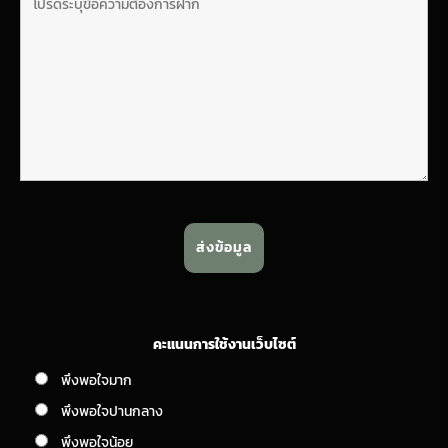
คะแนนการใช้งานเว็บไซต์
พึงพอใจมาก
พึงพอใจปานกลาง
พึงพอใจน้อย