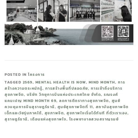
POSTED IN
โครงการ
TAGGED
2569
,
MENTAL HEALTH IS NOW
,
MIND MONTH
,
การ
สร้างความตระหนักรู้
,
การสร้างพื้นที่ปลอดภัย
,
การเข้าถึงบริการ
สุขภาพจิต
,
บริษัท วิทยุการบินแห่งประเทศไทย จำกัด
,
รณรงค์
แคมเปญ MIND MONTH 69
,
ลดการตีตราทางสุขภาพจิต
,
ศูนย์
ควบคุมการบินสุราษฎร์ธานี
,
ศูนย์สุขภาพจิตที่ 11
,
สถาบันสุขภาพจิต
เด็กและวัยรุ่นภาคใต้
,
สุขภาพจิต
,
สุขภาพใจเริ่มได้ทันที ที่ตัวเราเอง
,
สุราษฎร์ธานี
,
เดือนแห่งสุขภาพใจ
,
โรงพยาบาลสวนสราญรมย์