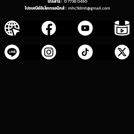
โทรสาร :
0 7738 0460
ไปรษณีย์อิเล็กทรอนิกส์ :
mhc11dmh@gmail.com