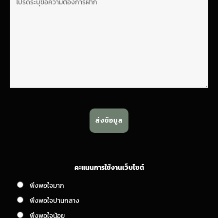
คะแนนการใช้งานเว็บไซต์
พึงพอใจมาก
พึงพอใจปานกลาง
พึงพอใจน้อย