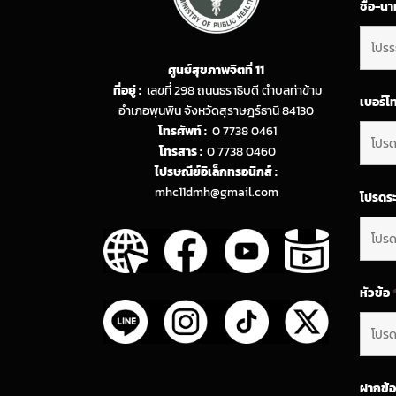
ชื่อ-น
ศูนย์สุขภาพจิตที่ 11
ที่อยู่ :
เลขที่ 298 ถนนธราธิบดี ตำบลท่าข้าม
เบอร์โ
อำเภอพุนพิน จังหวัดสุราษฎร์ธานี 84130
โทรศัพท์ :
0 7738 0461
โทรสาร :
0 7738 0460
ไปรษณีย์อิเล็กทรอนิกส์ :
mhc11dmh@gmail.com
โปรดระ
หัวข้อ
ฝากข้