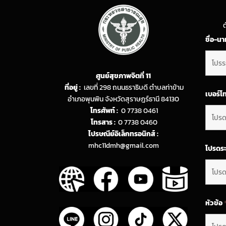
ต
ชื่อ-น
ศูนย์สุขภาพจิตที่ 11
ที่อยู่ :
เลขที่ 298 ถนนธราธิบดี ตำบลท่าข้าม
เบอร์โ
อำเภอพุนพิน จังหวัดสุราษฎร์ธานี 84130
โทรศัพท์ :
0 7738 0461
โทรสาร :
0 7738 0460
ไปรษณีย์อิเล็กทรอนิกส์ :
mhc11dmh@gmail.com
โปรดระ
หัวข้อ