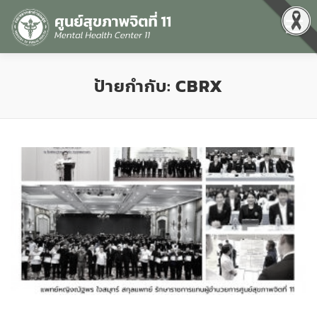
Menu
หน้าแรก
เกี่ยวกับเรา
คุณธรรมและความโปร่งใส
ป้ายกำกับ:
CBRX
ศูนย์ข้อมูลข่าวสาร
DATA CATALOG
สื่อสุขภาพจิต
คู่มือ
สำหรับบุคลากร