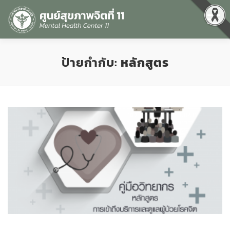
Menu
หน้าแรก
เกี่ยวกับเรา
คุณธรรมและความโปร่งใส
ป้ายกำกับ:
หลักสูตร
ศูนย์ข้อมูลข่าวสาร
DATA CATALOG
สื่อสุขภาพจิต
คู่มือ
สำหรับบุคลากร