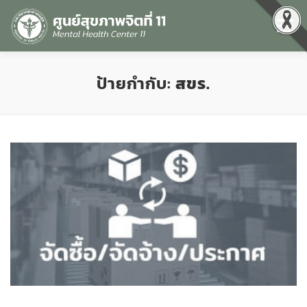
Menu
หน้าแรก
เกี่ยวกับเรา
คุณธรรมและความโปร่งใส
ป้ายกำกับ:
สขร.
ศูนย์ข้อมูลข่าวสาร
DATA CATALOG
สื่อสุขภาพจิต
คู่มือ
สำหรับบุคลากร