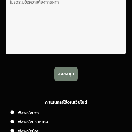
คะแนนการใช้งานเว็บไซต์
พึงพอใจมาก
พึงพอใจปานกลาง
พึงพอใจน้อย