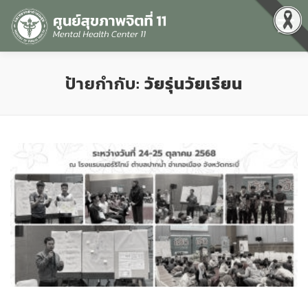
Menu
หน้าแรก
เกี่ยวกับเรา
คุณธรรมและความโปร่งใส
ป้ายกำกับ:
วัยรุ่นวัยเรียน
ศูนย์ข้อมูลข่าวสาร
DATA CATALOG
สื่อสุขภาพจิต
คู่มือ
สำหรับบุคลากร