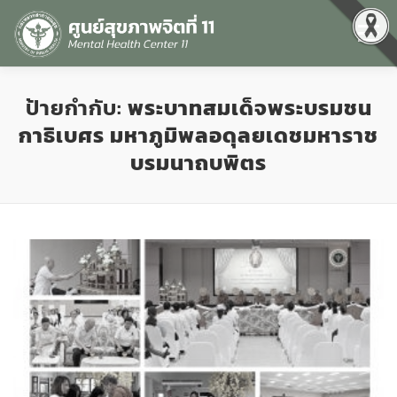
Menu
หน้าแรก
เกี่ยวกับเรา
คุณธรรมและความโปร่งใส
ป้ายกำกับ:
พระบาทสมเด็จพระบรมชน
กาธิเบศร มหาภูมิพลอดุลยเดชมหาราช
บรมนาถบพิตร
ศูนย์ข้อมูลข่าวสาร
DATA CATALOG
สื่อสุขภาพจิต
คู่มือ
สำหรับบุคลากร