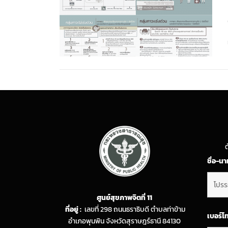
ต
ชื่อ-น
ศูนย์สุขภาพจิตที่ 11
ที่อยู่ :
เลขที่ 298 ถนนธราธิบดี ตำบลท่าข้าม
เบอร์โ
อำเภอพุนพิน จังหวัดสุราษฎร์ธานี 84130