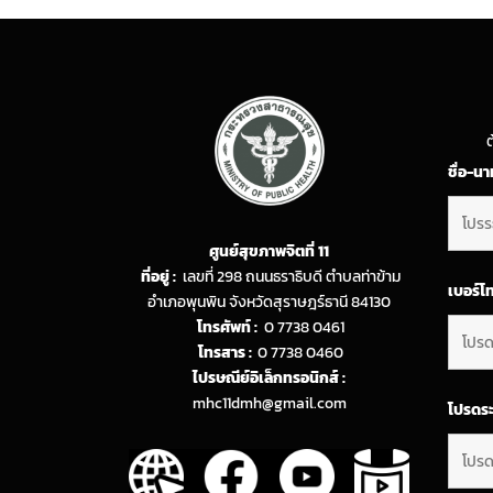
ต
ชื่อ-น
ศูนย์สุขภาพจิตที่ 11
ที่อยู่ :
เลขที่ 298 ถนนธราธิบดี ตำบลท่าข้าม
เบอร์โ
อำเภอพุนพิน จังหวัดสุราษฎร์ธานี 84130
โทรศัพท์ :
0 7738 0461
โทรสาร :
0 7738 0460
ไปรษณีย์อิเล็กทรอนิกส์ :
mhc11dmh@gmail.com
โปรดระ