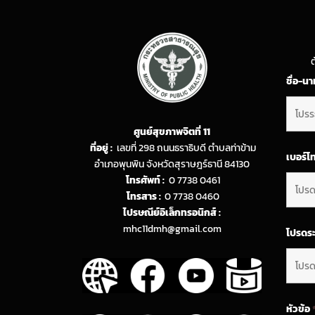
ต
ชื่อ-น
ศูนย์สุขภาพจิตที่ 11
ที่อยู่ :
เลขที่ 298 ถนนธราธิบดี ตำบลท่าข้าม
เบอร์โ
อำเภอพุนพิน จังหวัดสุราษฎร์ธานี 84130
โทรศัพท์ :
0 7738 0461
โทรสาร :
0 7738 0460
ไปรษณีย์อิเล็กทรอนิกส์ :
mhc11dmh@gmail.com
โปรดระ
หัวข้อ