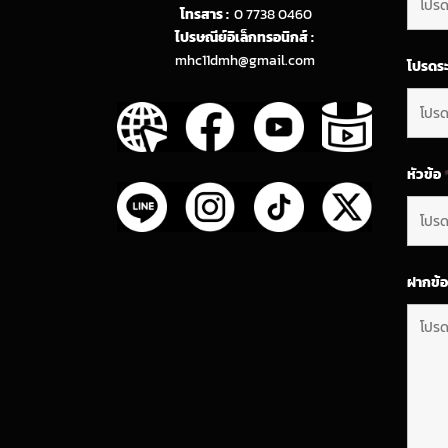
โทรสาร :
0 7738 0460
ไปรษณีย์อิเล็กทรอนิกส์ :
mhc11dmh@gmail.com
โปรดระ
หัวข้อ
ฝากข้