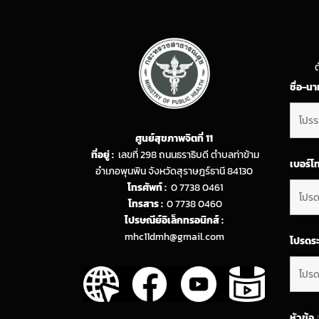
ต
ชื่อ-น
ศูนย์สุขภาพจิตที่ 11
ที่อยู่ :
เลขที่ 298 ถนนธราธิบดี ตำบลท่าข้าม
เบอร์โ
อำเภอพุนพิน จังหวัดสุราษฎร์ธานี 84130
โทรศัพท์ :
0 7738 0461
โทรสาร :
0 7738 0460
ไปรษณีย์อิเล็กทรอนิกส์ :
mhc11dmh@gmail.com
โปรดระ
หัวข้อ