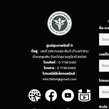
ต
ชื่อ-น
ศูนย์สุขภาพจิตที่ 11
ที่อยู่ :
เลขที่ 298 ถนนธราธิบดี ตำบลท่าข้าม
เบอร์โ
อำเภอพุนพิน จังหวัดสุราษฎร์ธานี 84130
โทรศัพท์ :
0 7738 0461
โทรสาร :
0 7738 0460
ไปรษณีย์อิเล็กทรอนิกส์ :
mhc11dmh@gmail.com
โปรดระ
หัวข้อ